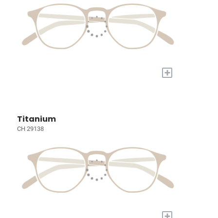
+
Titanium
CH 29138
+