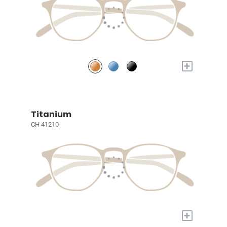
+
Titanium
CH 41210
+