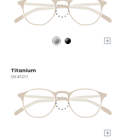
+
Titanium
CH 41211
+