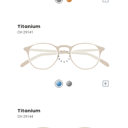
Titanium
CH 29141
+
Titanium
CH 29144