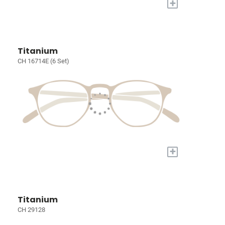
+
Titanium
CH 16714E (6 Set)
+
Titanium
CH 29128